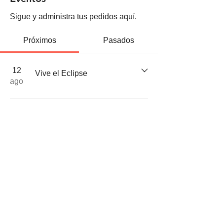
Sigue y administra tus pedidos aquí.
Próximos
Pasados
12
Vive el Eclipse
ago
¿QUIERES UNIRTE AL PROYECTO?
Envíanos un email a:
info@turismoribera.com
Con el apoyo de:
CIT Ribera de Duero de Valladolid