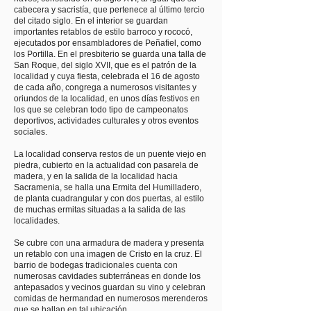
cabecera y sacristía, que pertenece al último tercio
del citado siglo. En el interior se guardan
importantes retablos de estilo barroco y rococó,
ejecutados por ensambladores de Peñafiel, como
los Portilla. En el presbiterio se guarda una talla de
San Roque, del siglo XVII, que es el patrón de la
localidad y cuya fiesta, celebrada el 16 de agosto
de cada año, congrega a numerosos visitantes y
oriundos de la localidad, en unos días festivos en
los que se celebran todo tipo de campeonatos
deportivos, actividades culturales y otros eventos
sociales.
La localidad conserva restos de un puente viejo en
piedra, cubierto en la actualidad con pasarela de
madera, y en la salida de la localidad hacia
Sacramenia, se halla una Ermita del Humilladero,
de planta cuadrangular y con dos puertas, al estilo
de muchas ermitas situadas a la salida de las
localidades.
Se cubre con una armadura de madera y presenta
un retablo con una imagen de Cristo en la cruz. El
barrio de bodegas tradicionales cuenta con
numerosas cavidades subterráneas en donde los
antepasados y vecinos guardan su vino y celebran
comidas de hermandad en numerosos merenderos
que se hallan en tal ubicación.