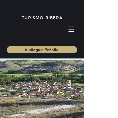
TURISMO RIBERA
Rábano
Audioguía Peñafiel