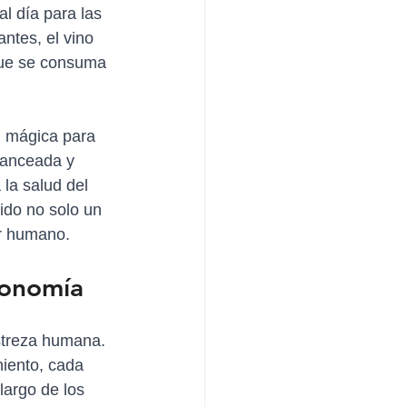
 día para las 
ntes, el vino 
 que se consuma 
n mágica para 
lanceada y 
 la salud del 
sido no solo un 
ar humano.
ronomía
streza humana. 
iento, cada 
largo de los 