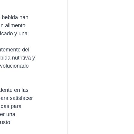
a bebida han 
n alimento 
licado y una 
ntemente del 
ida nutritiva y 
evolucionado 
dente en las 
ara satisfacer 
adas para 
er una 
gusto