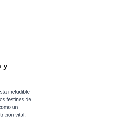
 y 
ta ineludible 
os festines de 
 como un 
ición vital.