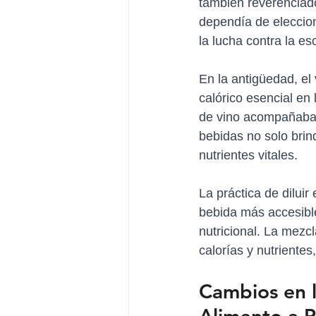
también reverenciado
dependía de eleccion
la lucha contra la es
En la antigüedad, el
calórico esencial en 
de vino acompañaban
bebidas no solo brin
nutrientes vitales.
La práctica de dilui
bebida más accesible
nutricional. La mezc
calorías y nutriente
Cambios en l