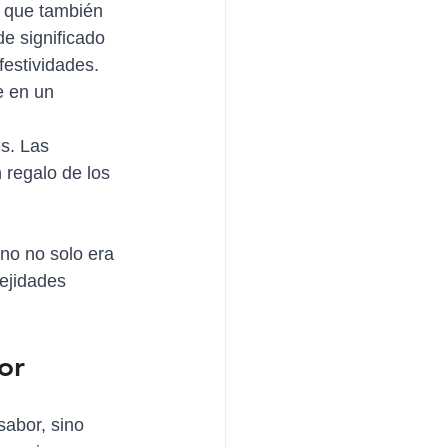
o que también 
e significado 
festividades. 
e en un 
s. Las 
 regalo de los 
no no solo era 
lejidades 
or
sabor, sino 