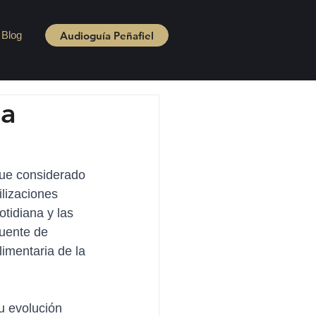
Audioguía Peñafiel
Blog
na
fue considerado 
ilizaciones 
tidiana y las 
fuente de 
limentaria de la 
u evolución 