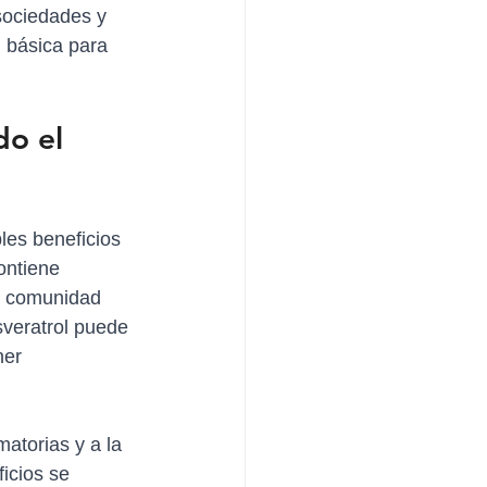
sociedades y 
n básica para 
o el 
les beneficios 
ontiene 
la comunidad 
sveratrol puede 
ner 
atorias y a la 
icios se 