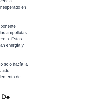
vencia 
 inesperado en 
omponente 
 las ampolletas 
rata. Estas 
an energía y 
o solo hacía la 
quido 
plemento de 
 De 