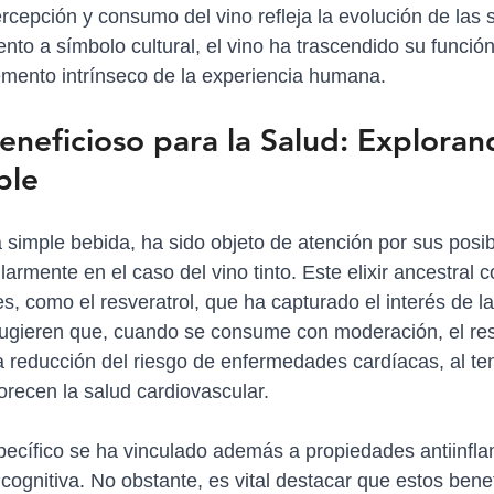
rcepción y consumo del vino refleja la evolución de las 
nto a símbolo cultural, el vino ha trascendido su funció
emento intrínseco de la experiencia humana.
neficioso para la Salud: Explorand
ble
 simple bebida, ha sido objeto de atención por sus posib
ularmente en el caso del vino tinto. Este elixir ancestral c
es, como el resveratrol, que ha capturado el interés de 
 sugieren que, cuando se consume con moderación, el re
a reducción del riesgo de enfermedades cardíacas, al te
recen la salud cardiovascular.
pecífico se ha vinculado además a propiedades antiinflam
cognitiva. No obstante, es vital destacar que estos benef