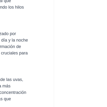
al que 
do los hilos 
izado por 
 día y la noche 
ormación de 
cruciales para 
de las uvas, 
a más 
concentración 
as que 