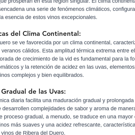
que prosperan en esta región singular. El clima continent
encadena una serie de fenómenos climáticos, configuran
 la esencia de estos vinos excepcionales.
cas del Clima Continental:
uero se ve favorecida por un clima continental, caracter
y veranos cálidos. Esta amplitud térmica extrema entre el
orada de crecimiento de la vid es fundamental para la f
áticos y la retención de acidez en las uvas, elementos 
vinos complejos y bien equilibrados.
Gradual de las Uvas:
mica diaria facilita una maduración gradual y prolongada 
e desarrollen complejidades de sabor y aroma de maner
te proceso gradual, a menudo, se traduce en una mayor 
inos más suaves y una acidez refrescante, característic
s vinos de Ribera del Duero.