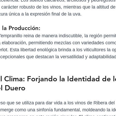
xcelencia. Los suelos calcáreos, arcillosos y pedregosos
 carácter robusto de los vinos, mientras que la altitud de
ra única a la expresión final de la uva.
 la Producción:
empranillo reina de manera indiscutible, la región permit
 la elaboración, permitiendo mezclas con variedades como
lot.
 Esta libertad enológica brinda a los viticultores la 
cepcionales que destacan la versatilidad y adaptabilidad
l Clima: Forjando la Identidad de l
el Duero
o que se utiliza para dar vida a los vinos de Ribera del 
 emerge como una sinfonía fundamental, moldeando la ide