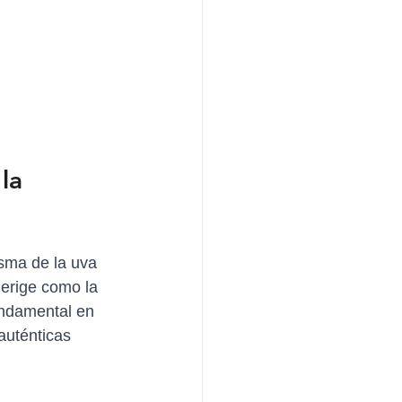
la 
isma de la uva 
erige como la 
undamental en 
auténticas 