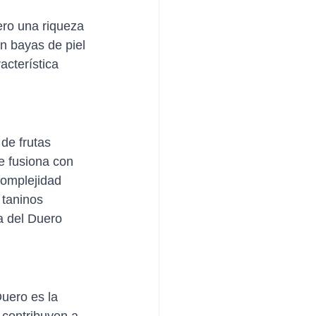
ero una riqueza 
n bayas de piel 
acterística 
de frutas 
e fusiona con 
complejidad 
 taninos 
a del Duero 
Duero es la 