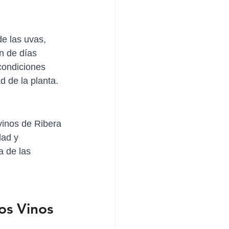
e las uvas, 
n de días 
condiciones 
d de la planta.
vinos de Ribera 
dad y 
 de las 
os Vinos 