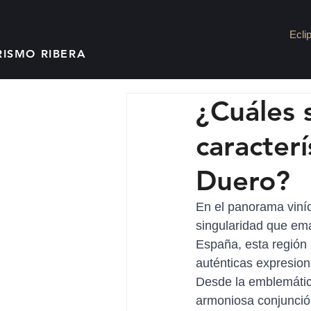
Ecli
RISMO RIBERA
¿Cuáles s
caracterí
Duero?
En el panorama viníco
singularidad que ema
España, esta región 
auténticas expresion
Desde la emblemática
armoniosa conjunción