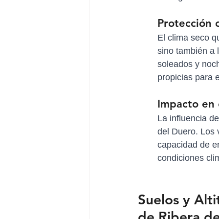
Protección 
El clima seco q
sino también a 
soleados y noc
propicias para e
Impacto en 
La influencia de
del Duero. Los 
capacidad de en
condiciones cli
Suelos y Alt
de Ribera d