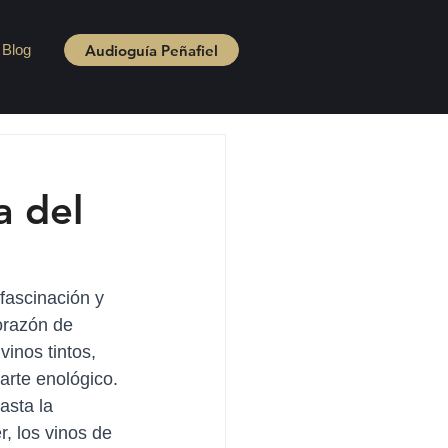
Audioguía Peñafiel
Blog
a del
fascinación y 
orazón de 
inos tintos, 
arte enológico. 
sta la 
, los vinos de 