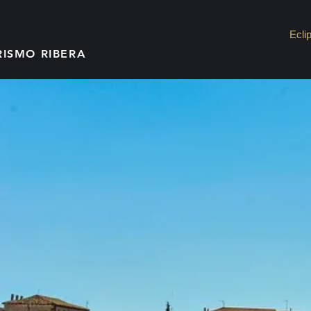
Ecli
RISMO RIBERA