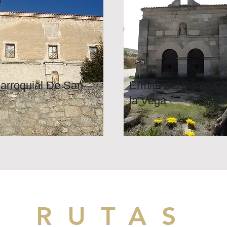
Parroquial De San
Ermita del Santo Cr
la Vega
RUTAS