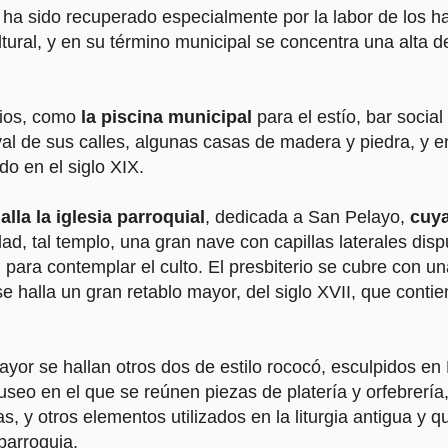
ha sido recuperado especialmente por la labor de los ha
tural, y en su término municipal se concentra una alta d
cios, como
la piscina municipal
para el estío, bar social
al de sus calles, algunas casas de madera y piedra, y en
o en el siglo XIX.
lla la iglesia parroquial
, dedicada a San Pelayo,
cuya
dad, tal templo, una gran nave con capillas laterales dis
, para contemplar el culto. El presbiterio se cubre con 
se halla un gran retablo mayor, del siglo XVII, que conti
or se hallan otros dos de estilo rococó, esculpidos en P
seo en el que se reúnen piezas de platería y orfebrería
as, y otros elementos utilizados en la liturgia antigua y 
 parroquia.