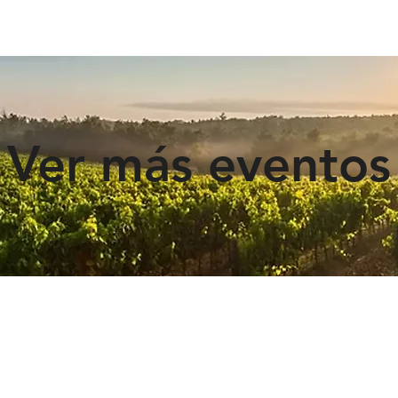
Ver más eventos
¿QUIERES UNIRTE AL PROYECTO?
Envíanos un email a:
info@turismoribera.com
Finca Cuajarala SL ©