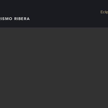
Ecli
RISMO RIBERA