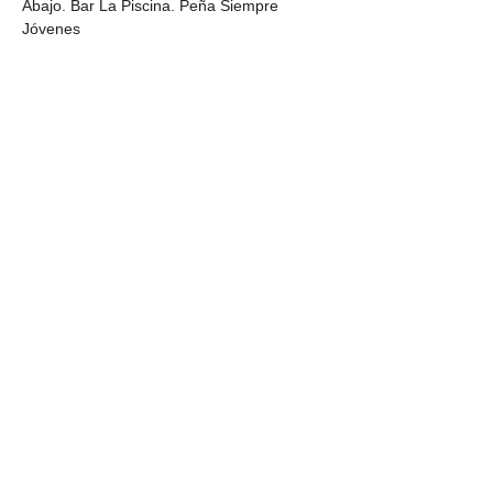
Abajo. Bar La Piscina. Peña Siempre 
Jóvenes
Compartir este evento
Ver más eventos
¿QUIERES UNIRTE AL PROYECTO?
Envíanos un email a:
info@turismoribera.com