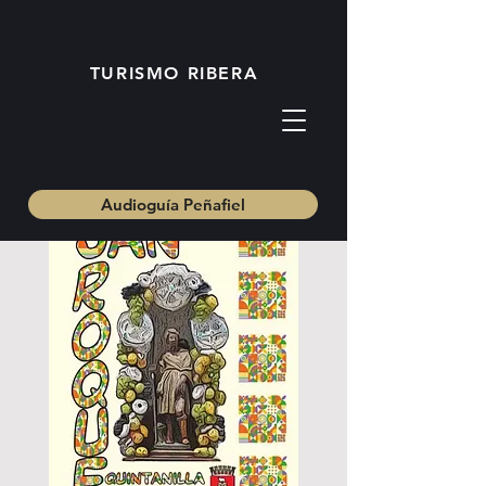
TURISMO RIBERA
Audioguía Peñafiel