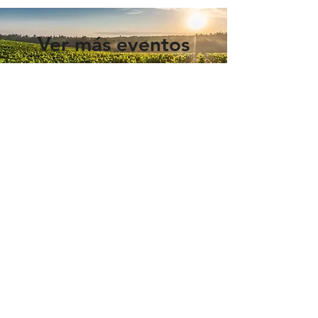
Ver más eventos
¿QUIERES UNIRTE AL PROYECTO?
Envíanos un email a:
info@turismoribera.com
Con el apoyo de:
CIT Ribera de Duero de Valladolid
Finca Cuajarala SL ©
Política de privacidad
Términos y Condiciones
Aviso Legal