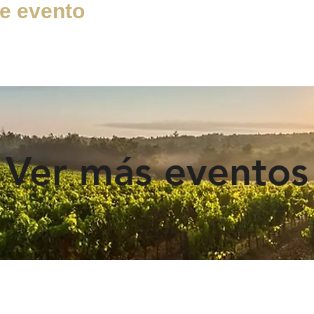
e evento
Ver más eventos
¿QUIERES UNIRTE AL PROYECTO?
Envíanos un email a:
info@turismoribera.com