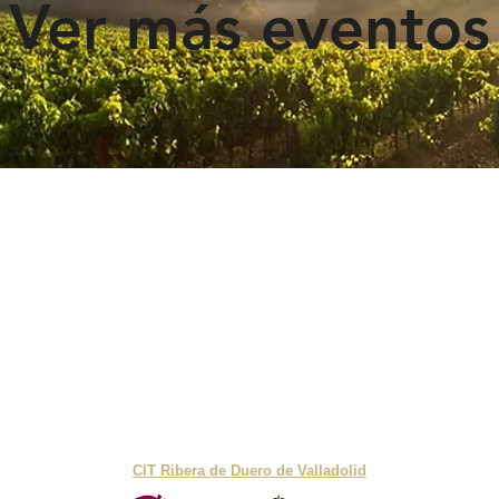
Ver más eventos
¿QUIERES UNIRTE AL PROYECTO?
Envíanos un email a:
info@turismoribera.com
Finca Cuajarala SL ©
Política de privacidad
Términos y Condiciones
Aviso Legal
Con el apoyo de:
CIT Ribera de Duero de Valladolid