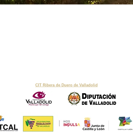
¿QUIERES UNIRTE AL PROYECTO?
Envíanos un email a:
info@turismoribera.com
Finca Cuajarala SL ©
Política de privacidad
Términos y Condiciones
Aviso Legal
Con el apoyo de:
CIT Ribera de Duero de Valladolid