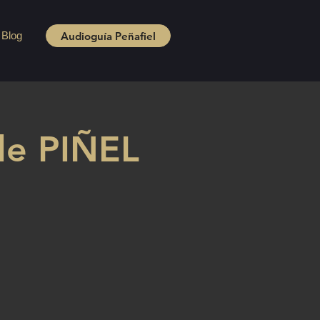
Audioguía Peñafiel
Blog
e PIÑEL