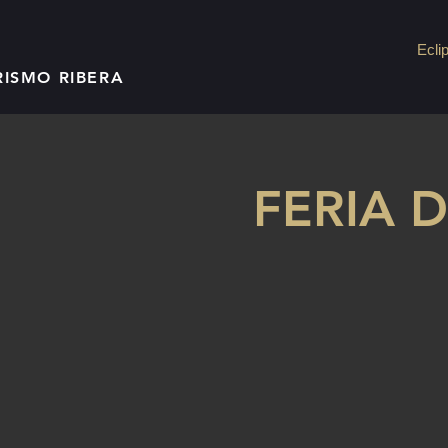
Ecli
RISMO RIBERA
FERIA 