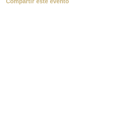
Compartir este evento
Ver más eventos
¿QUIERES UNIRTE AL PROYECTO?
Envíanos un email a:
info@turismoribera.com
Con el apoyo de:
CIT Ribera de Duero de Valladolid