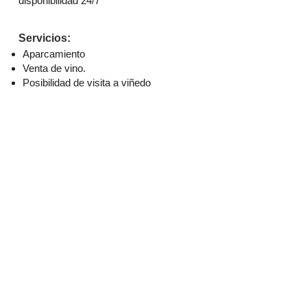
disponibilidad 24/7
Servicios:
Aparcamiento
Venta de vino.
Posibilidad de visita a viñedo
Posibilidad de realizar la visita en
cualquier idioma
Bodega subterranea y bodega de
elaboración con degustación de dos
vinos
Idiomas