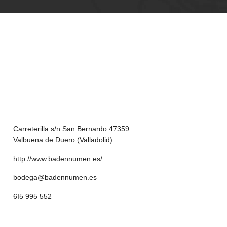
Carreterilla s/n San Bernardo 47359
Valbuena de Duero (Valladolid)
http://www.badennumen.es/
bodega@badennumen.es
6I5 995 552