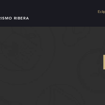
Ecli
RISMO RIBERA