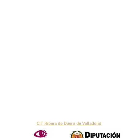
¿QUIERES UNIRTE AL PROYECTO?
Envíanos un email a:
info@turismoribera.com
Finca Cuajarala SL ©
Política de privacidad
Términos y Condiciones
Aviso Legal
Con el apoyo de:
CIT Ribera de Duero de Valladolid